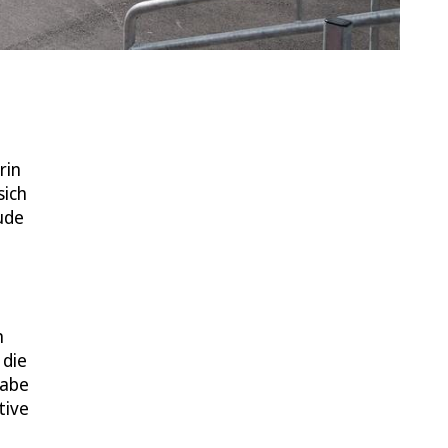
rin
sich
ude
n
 die
habe
tive