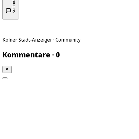
Kommentare
Kölner Stadt-Anzeiger · Community
Kommentare · 0
Mein KStA
Meine Artikel
Meine Region
Meine Newsletter
Mein KStA PLUS
Mein E-Paper