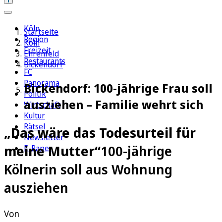
Köln
Startseite
Region
Köln
Freizeit
Ehrenfeld
Restaurants
Bickendorf
FC
Panorama
Bickendorf: 100-jährige Frau soll
Politik
ausziehen – Familie wehrt sich
Wirtschaft
Kultur
Rätsel
„Das wäre das Todesurteil für
Newsletter
meine Mutter“
100-jährige
E-Paper
Kölnerin soll aus Wohnung
ausziehen
Von