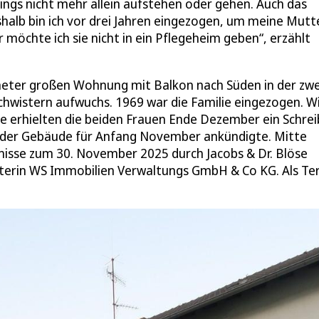
ings nicht mehr allein aufstehen oder gehen. Auch das
eshalb bin ich vor drei Jahren eingezogen, um meine Mutt
öchte ich sie nicht in ein Pflegeheim geben“, erzählt
meter großen Wohnung mit Balkon nach Süden in der zw
schwistern aufwuchs. 1969 war die Familie eingezogen. W
ße erhielten die beiden Frauen Ende Dezember ein Schre
 der Gebäude für Anfang November ankündigte. Mitte
ltnisse zum 30. November 2025 durch Jacobs & Dr. Blöse
terin WS Immobilien Verwaltungs GmbH & Co KG. Als Te