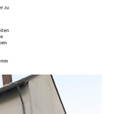
er zu
eiten
ie
iben
rmin