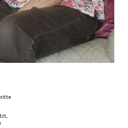
hritte
tzt,
n