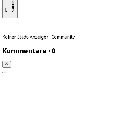
Kommentare
Kölner Stadt-Anzeiger · Community
Kommentare · 0
Mein KStA
Meine Artikel
Meine Region
Meine Newsletter
Mein KStA PLUS
Mein E-Paper