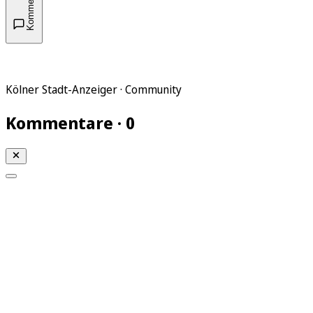
Kommentare
Kölner Stadt-Anzeiger · Community
Kommentare · 0
Mein KStA
Meine Artikel
Meine Region
Meine Newsletter
Mein KStA PLUS
Mein E-Paper