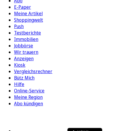
Abo
E-Paper
Meine Artikel
Shoppingwelt
Push
Testberichte
Immobilien
Jobbörse
Wir trauern
Anzeigen
Kiosk
Vergleichsrechner
Bütz Mich
Hilfe
Online-Service
Meine Region
Abo kündigen
FOLGEN SIE UNS
ENTDECKEN SIE UNSERE APP