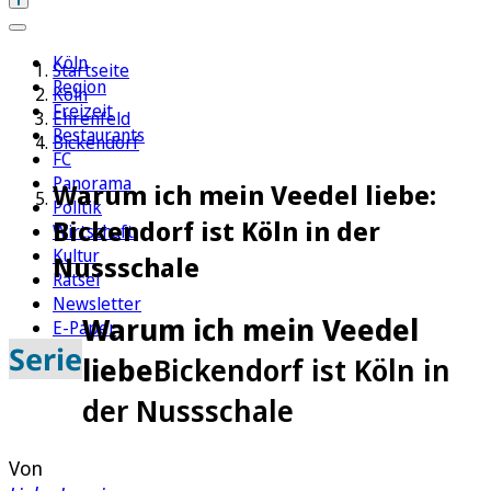
Köln
Startseite
Region
Köln
Freizeit
Ehrenfeld
Restaurants
Bickendorf
FC
Panorama
Warum ich mein Veedel liebe:
Politik
Bickendorf ist Köln in der
Wirtschaft
Kultur
Nussschale
Rätsel
Newsletter
Warum ich mein Veedel
E-Paper
Serie
liebe
Bickendorf ist Köln in
der Nussschale
Von