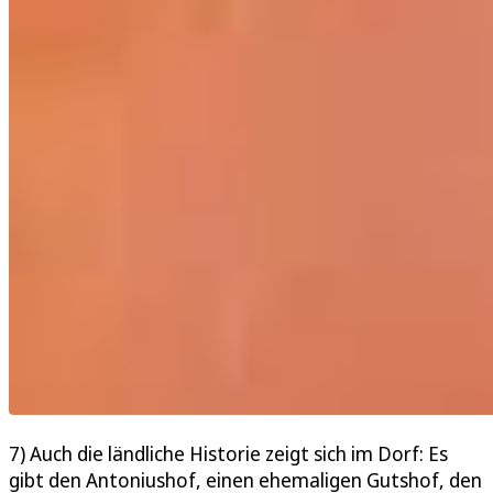
7) Auch die ländliche Historie zeigt sich im Dorf: Es
gibt den Antoniushof, einen ehemaligen Gutshof, den