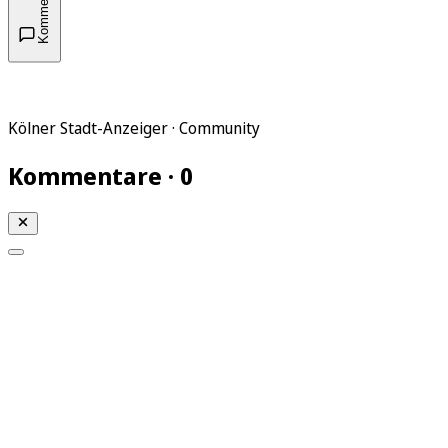
Kommentare
Kölner Stadt-Anzeiger · Community
Kommentare · 0
Mein KStA
Meine Artikel
Meine Region
Meine Newsletter
Mein KStA PLUS
Mein E-Paper