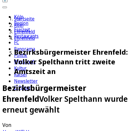
Köln
Startseite
Region
Köln
Freizeit
Ehrenfeld
Restaurants
Ehrenfeld
FC
Panorama
Bezirksbürgermeister Ehrenfeld:
Politik
Volker Spelthann tritt zweite
Wirtschaft
Kultur
Amtszeit an
Rätsel
Newsletter
Bezirksbürgermeister
E-Paper
Ehrenfeld
Volker Spelthann wurde
erneut gewählt
Von