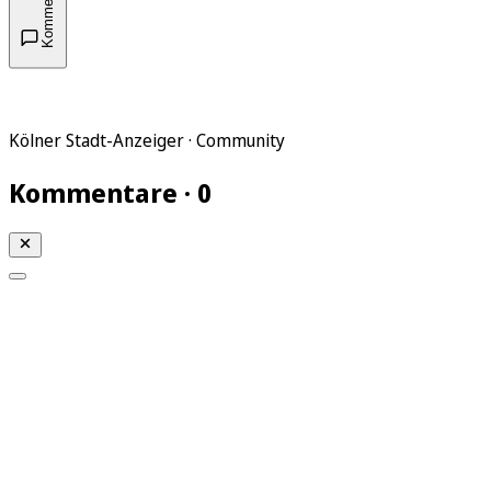
Kommentare
Kölner Stadt-Anzeiger · Community
Kommentare · 0
Mein KStA
Meine Artikel
Meine Region
Meine Newsletter
Mein KStA PLUS
Mein E-Paper