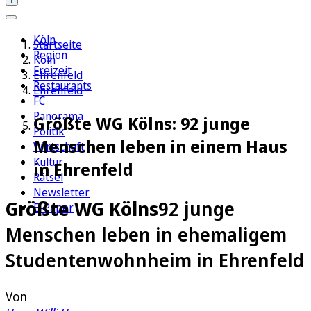
Köln
Startseite
Region
Köln
Freizeit
Ehrenfeld
Restaurants
Ehrenfeld
FC
Panorama
Größte WG Kölns: 92 junge
Politik
Menschen leben in einem Haus
Wirtschaft
Kultur
in Ehrenfeld
Rätsel
Newsletter
Größte WG Kölns
92 junge
E-Paper
Menschen leben in ehemaligem
Studentenwohnheim in Ehrenfeld
Von