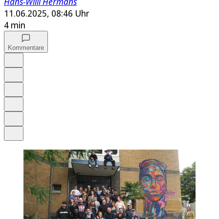
Hans-Willi Hermans
11.06.2025, 08:46 Uhr
4 min
Kommentare
Auf Google bevorzugen
Anhören
Schrift
Merken
Drucken
Teilen