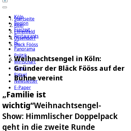
Köln
Startseite
Region
Köln
Freizeit
Ehrenfeld
Restaurants
Ossendorf
FC
Bläck Fööss
Panorama
Politik
Weihnachtsengel in Köln:
Wirtschaft
Gründer der Bläck Fööss auf der
Kultur
Rätsel
Bühne vereint
Newsletter
E-Paper
„Familie ist
wichtig“
Weihnachtsengel-
Show: Himmlischer Doppelpack
geht in die zweite Runde