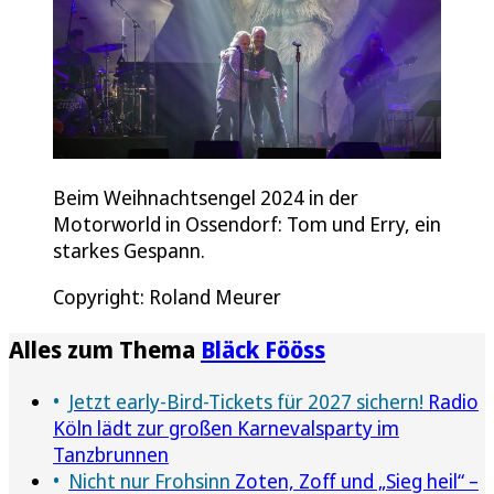
Beim Weihnachtsengel 2024 in der
Motorworld in Ossendorf: Tom und Erry, ein
starkes Gespann.
Copyright: Roland Meurer
Alles zum Thema
Bläck Fööss
Jetzt early-Bird-Tickets für 2027 sichern!
Radio
Köln lädt zur großen Karnevalsparty im
Tanzbrunnen
Nicht nur Frohsinn
Zoten, Zoff und „Sieg heil“ –