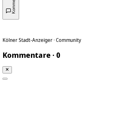
Kommentare
Kölner Stadt-Anzeiger · Community
Kommentare · 0
Mein KStA
Meine Artikel
Meine Region
Meine Newsletter
Mein KStA PLUS
Mein E-Paper