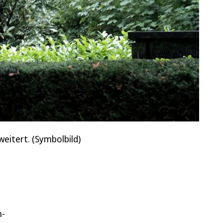
eitert. (Symbolbild)
e
n-