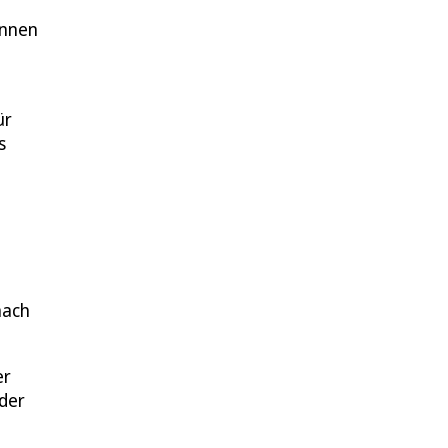
innen
ür
s
nach
er
 der