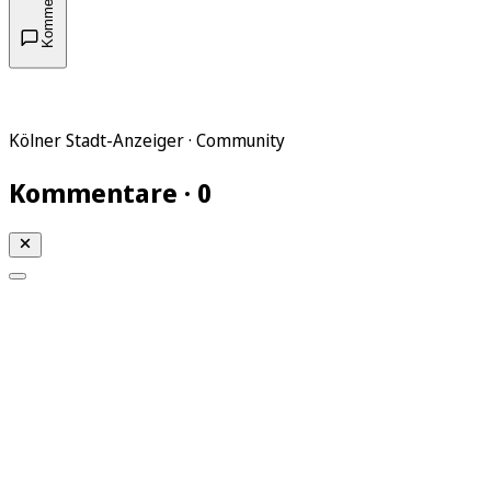
Kommentare
Kölner Stadt-Anzeiger · Community
Kommentare · 0
Mein KStA
Meine Artikel
Meine Region
Meine Newsletter
Mein KStA PLUS
Mein E-Paper