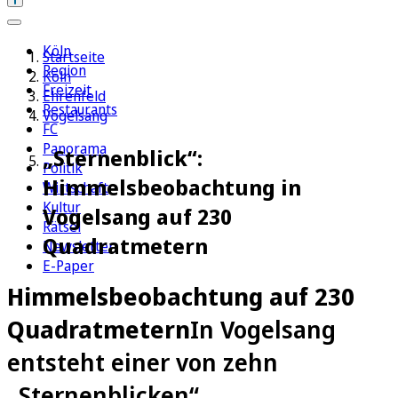
Köln
Startseite
Region
Köln
Freizeit
Ehrenfeld
Restaurants
Vogelsang
FC
Panorama
„Sternenblick“:
Politik
Himmelsbeobachtung in
Wirtschaft
Kultur
Vogelsang auf 230
Rätsel
Quadratmetern
Newsletter
E-Paper
Himmelsbeobachtung auf 230
Quadratmetern
In Vogelsang
entsteht einer von zehn
„Sternenblicken“