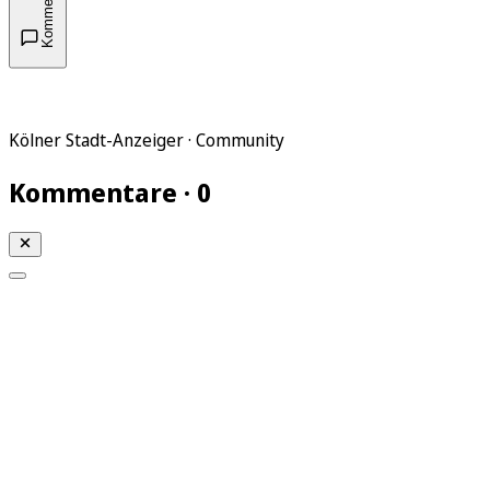
Kommentare
Kölner Stadt-Anzeiger · Community
Kommentare · 0
Mein KStA
Meine Artikel
Meine Region
Meine Newsletter
Mein KStA PLUS
Mein E-Paper