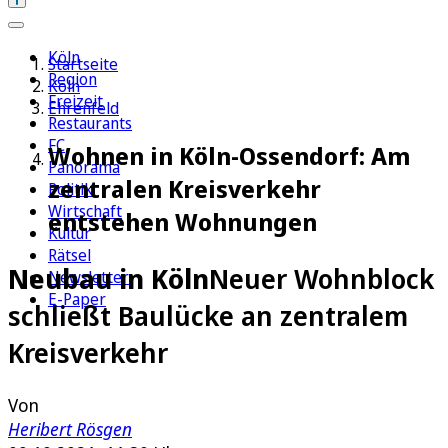
Köln
Startseite
Region
Köln
Freizeit
Ehrenfeld
Restaurants
FC
Wohnen in Köln-Ossendorf: Am
Panorama
zentralen Kreisverkehr
Politik
Wirtschaft
entstehen Wohnungen
Kultur
Rätsel
Neubau in Köln
Neuer Wohnblock
Newsletter
E-Paper
schließt Baulücke an zentralem
Kreisverkehr
Von
Heribert Rösgen