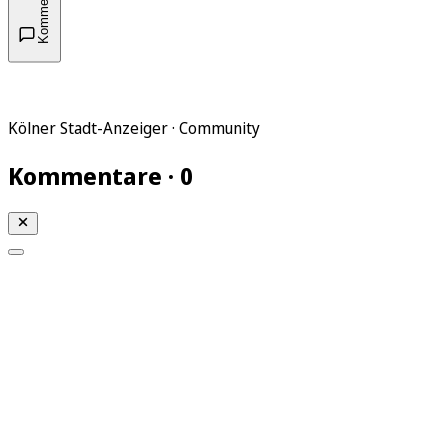
Kommentare
Kölner Stadt-Anzeiger · Community
Kommentare · 0
Mein KStA
Meine Artikel
Meine Region
Meine Newsletter
Mein KStA PLUS
Mein E-Paper