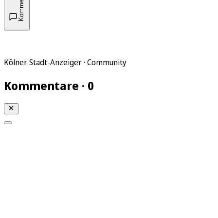
Kommentare
Kölner Stadt-Anzeiger · Community
Kommentare · 0
Mein KStA
Meine Artikel
Meine Region
Meine Newsletter
Mein KStA PLUS
Mein E-Paper