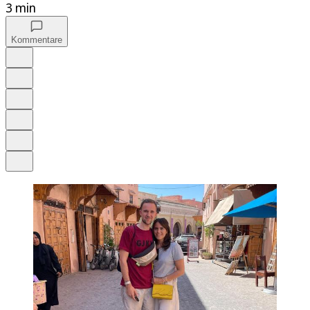
3 min
Kommentare
Auf Google bevorzugen
Anhören
Schrift
Merken
Drucken
Teilen