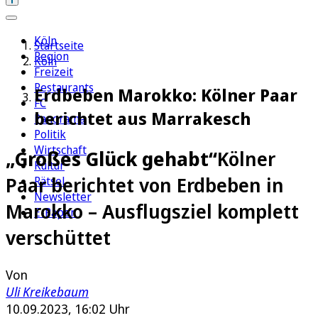
Köln
Startseite
Region
Köln
Freizeit
Restaurants
Erdbeben Marokko: Kölner Paar
FC
berichtet aus Marrakesch
Panorama
Politik
Wirtschaft
„Großes Glück gehabt“
Kölner
Kultur
Paar berichtet von Erdbeben in
Rätsel
Newsletter
Marokko – Ausflugsziel komplett
E-Paper
verschüttet
Von
Uli Kreikebaum
10.09.2023, 16:02 Uhr