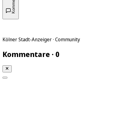
Kommentare
Kölner Stadt-Anzeiger · Community
Kommentare · 0
Mein KStA
Meine Artikel
Meine Region
Meine Newsletter
Mein KStA PLUS
Mein E-Paper