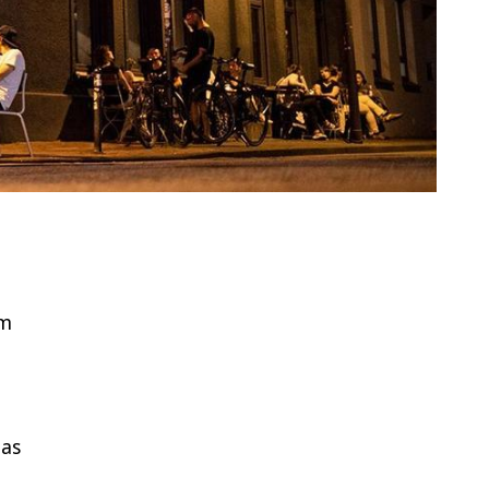
Im
das