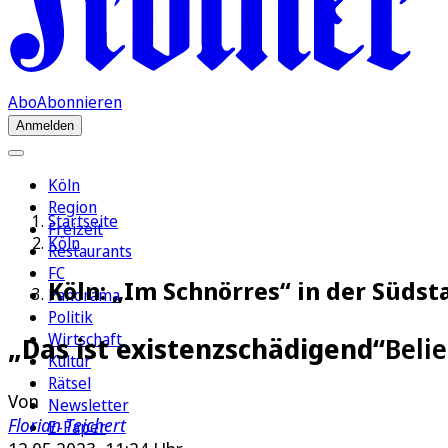
Abo
Abonnieren
Anmelden
Köln
Region
Startseite
Freizeit
Köln
Restaurants
FC
Köln: „Im Schnörres“ in der Südst
Panorama
Politik
Wirtschaft
„Das ist existenzschädigend“
Beli
Kultur
Rätsel
Von
Newsletter
Florian Teichert
E-Paper