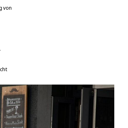
g von
.
icht