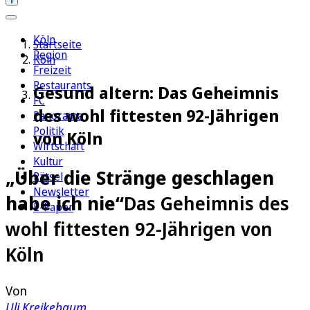
Köln
Startseite
Region
Köln
Freizeit
Restaurants
Gesund altern: Das Geheimnis
FC
des wohl fittesten 92-Jährigen
Panorama
Politik
von Köln
Wirtschaft
Kultur
„Über die Stränge geschlagen
Rätsel
Newsletter
habe ich nie“
Das Geheimnis des
E-Paper
wohl fittesten 92-Jährigen von
Köln
Von
Uli Kreikebaum