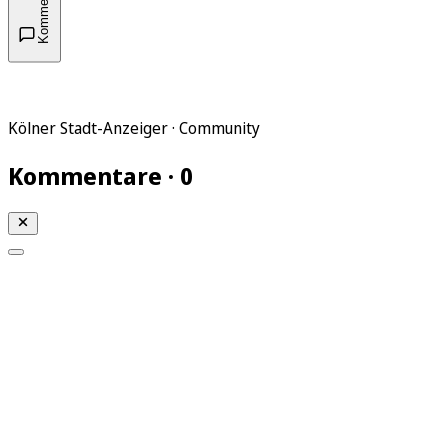
Kommentare
Kölner Stadt-Anzeiger · Community
Kommentare · 0
Mein KStA
Meine Artikel
Meine Region
Meine Newsletter
Mein KStA PLUS
Mein E-Paper