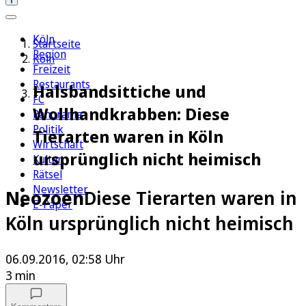
Köln
Startseite
Region
Köln
Freizeit
Restaurants
Halsbandsittiche und
FC
Wollhandkrabben: Diese
Panorama
Politik
Tierarten waren in Köln
Wirtschaft
ursprünglich nicht heimisch
Kultur
Rätsel
Newsletter
Neozoen
Diese Tierarten waren in
E-Paper
Köln ursprünglich nicht heimisch
06.09.2016, 02:58 Uhr
3 min