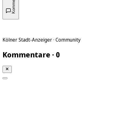
Kommentare
Kölner Stadt-Anzeiger · Community
Kommentare · 0
Mein KStA
Meine Artikel
Meine Region
Meine Newsletter
Mein KStA PLUS
Mein E-Paper