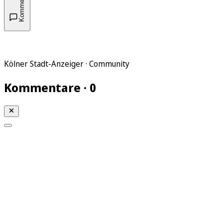
Kommentare
Kölner Stadt-Anzeiger · Community
Kommentare · 0
Mein KStA
Meine Artikel
Meine Region
Meine Newsletter
Mein KStA PLUS
Mein E-Paper