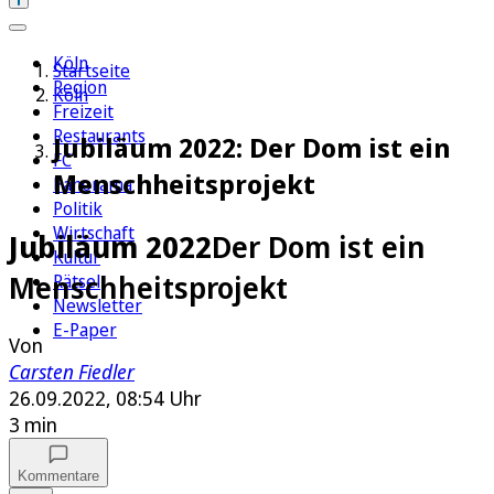
Köln
Startseite
Region
Köln
Freizeit
Restaurants
Jubiläum 2022: Der Dom ist ein
FC
Menschheitsprojekt
Panorama
Politik
Wirtschaft
Jubiläum 2022
Der Dom ist ein
Kultur
Menschheitsprojekt
Rätsel
Newsletter
E-Paper
Von
Carsten Fiedler
26.09.2022, 08:54 Uhr
3 min
Kommentare