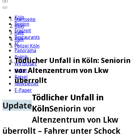
Köln
Startseite
Region
Köln
Freizeit
Kalk
Restaurants
Kalk
FC
Polizei Köln
Panorama
Politik
Tödlicher Unfall in Köln: Seniorin
Wirtschaft
vor Altenzentrum von Lkw
Kultur
Rätsel
überrollt
Newsletter
E-Paper
Tödlicher Unfall in
Update
Köln
Seniorin vor
Altenzentrum von Lkw
überrollt – Fahrer unter Schock