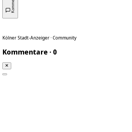
Kommentare
Kölner Stadt-Anzeiger · Community
Kommentare · 0
Mein KStA
Meine Artikel
Meine Region
Meine Newsletter
Mein KStA PLUS
Mein E-Paper