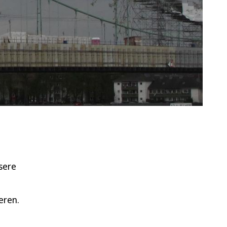
sere
eren.