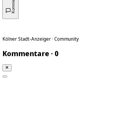
Kommentare
Kölner Stadt-Anzeiger · Community
Kommentare · 0
Mein KStA
Meine Artikel
Meine Region
Meine Newsletter
Mein KStA PLUS
Mein E-Paper