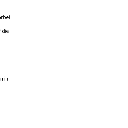
orbei
 die
n in