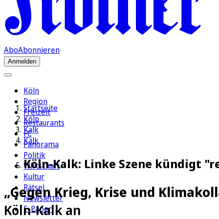
Abo
Abonnieren
Anmelden
Köln
Region
Startseite
Freizeit
Köln
Restaurants
Kalk
FC
Kalk
Panorama
Politik
Köln-Kalk: Linke Szene kündigt "
Wirtschaft
Kultur
Rätsel
„Gegen Krieg, Krise und Klimakol
Newsletter
Köln-Kalk an
E-Paper