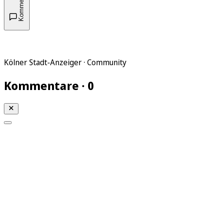
Kommentare
Kölner Stadt-Anzeiger · Community
Kommentare · 0
Mein KStA
Meine Artikel
Meine Region
Meine Newsletter
Mein KStA PLUS
Mein E-Paper