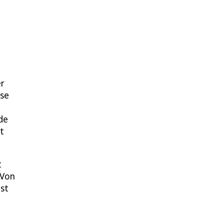
er
ose
de
t
t
 Von
ist