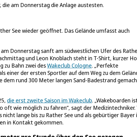
r, die am Donnerstag die Anlage austesten.
ather See wieder geöffnet. Das Gelände umfasst auch
ich am Donnerstag sanft am südwestlichen Ufer des Rath
nachmittag und Leon Knoblach steht in T-Shirt, kurzer H
g zu Bahn zwei des
Wakeclub Cologne
. „Perfekte
l als einer der ersten Sportler auf dem Weg zu dem Gelän
wie dem rund 300 Meter langen Sand-Badestrand gemach
25,
die erst zweite Saison im Wakeclub
. „Wakeboarden is
 so oft wie möglich zu fahren“, sagt der Medizintechniker.
nicht lange bis zu Rather See und als gebürtiger Bayer 
lpen in Kontakt gekommen.
lometer pro Stunde über den See gezogen