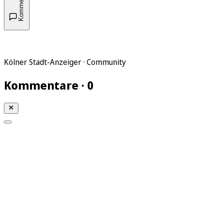
Kommentare
Kölner Stadt-Anzeiger · Community
Kommentare · 0
Mein KStA
Meine Artikel
Meine Region
Meine Newsletter
Mein KStA PLUS
Mein E-Paper