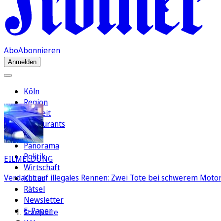
Abo
Abonnieren
Anmelden
Köln
Region
Freizeit
Restaurants
FC
Panorama
Politik
EILMELDUNG
Wirtschaft
Verdacht auf illegales Rennen: Zwei Tote bei schwerem Motorr
Kultur
Rätsel
Newsletter
E-Paper
Startseite