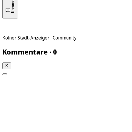
Kommentare
Kölner Stadt-Anzeiger · Community
Kommentare · 0
Mein KStA
Meine Artikel
Meine Region
Meine Newsletter
Mein KStA PLUS
Mein E-Paper