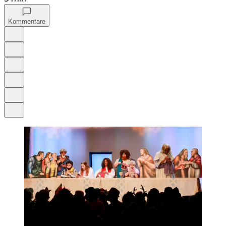
Kommentare
Auf Google bevorzugen
Anhören
Schrift
Merken
Drucken
Teilen