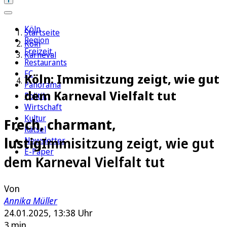
Köln
Startseite
Region
Köln
Freizeit
Karneval
Restaurants
FC
Köln: Immisitzung zeigt, wie gut
Panorama
dem Karneval Vielfalt tut
Politik
Wirtschaft
Kultur
Frech, charmant,
Rätsel
lustig
Immisitzung zeigt, wie gut
Newsletter
E-Paper
dem Karneval Vielfalt tut
Von
Annika Müller
24.01.2025, 13:38 Uhr
3 min