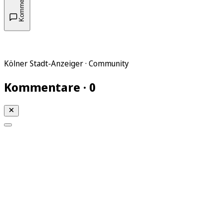
Kommentare
Kölner Stadt-Anzeiger · Community
Kommentare · 0
Mein KStA
Meine Artikel
Meine Region
Meine Newsletter
Mein KStA PLUS
Mein E-Paper