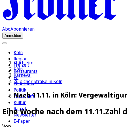
Abo
Abonnieren
Anmelden
Köln
Region
Startseite
Freizeit
Köln
Restaurants
Karneval
FC
Zülpicher Straße in Köln
Panorama
Politik
Nach 11.11. in Köln: Vergewaltigu
Wirtschaft
Kultur
Rätsel
Eine Woche nach dem 11.11.
Zahl 
Newsletter
E-Paper
Von