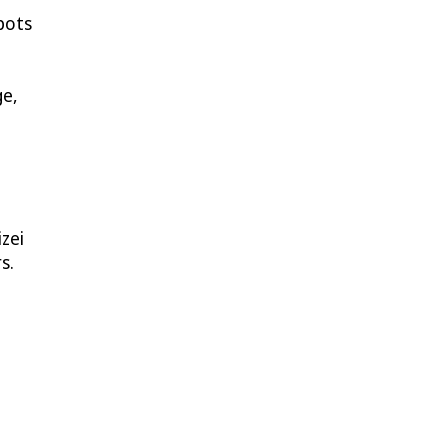
pots
ge,
zei
s.