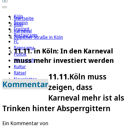
Köln
Startseite
Region
Köln
Freizeit
Karneval
Restaurants
Zülpicher Straße in Köln
FC
Panorama
11.11. in Köln: In den Karneval
Politik
muss mehr investiert werden
Wirtschaft
Kultur
Rätsel
11.11.
Köln muss
Newsletter
Kommentar
zeigen, dass
E-Paper
Karneval mehr ist als
Trinken hinter Absperrgittern
Ein Kommentar von