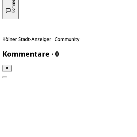
Kommentare
Kölner Stadt-Anzeiger · Community
Kommentare · 0
Mein KStA
Meine Artikel
Meine Region
Meine Newsletter
Mein KStA PLUS
Mein E-Paper