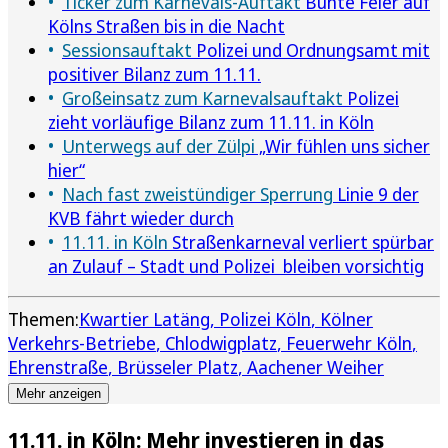
Ticker zum Karnevals-Auftakt
Bunte Feier auf
Kölns Straßen bis in die Nacht
Sessionsauftakt
Polizei und Ordnungsamt mit
positiver Bilanz zum 11.11.
Großeinsatz zum Karnevalsauftakt
Polizei
zieht vorläufige Bilanz zum 11.11. in Köln
Unterwegs auf der Zülpi
„Wir fühlen uns sicher
hier“
Nach fast zweistündiger Sperrung
Linie 9 der
KVB fährt wieder durch
11.11. in Köln
Straßenkarneval verliert spürbar
an Zulauf – Stadt und Polizei bleiben vorsichtig
Themen:
Kwartier Latäng
Polizei Köln
Kölner
Verkehrs-Betriebe
Chlodwigplatz
Feuerwehr Köln
Ehrenstraße
Brüsseler Platz
Aachener Weiher
Mehr anzeigen
11.11. in Köln: Mehr investieren in das