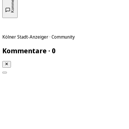
Kommentare
Kölner Stadt-Anzeiger · Community
Kommentare · 0
Mein KStA
Meine Artikel
Meine Region
Meine Newsletter
Mein KStA PLUS
Mein E-Paper