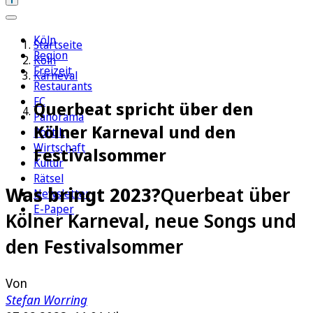
Köln
Startseite
Region
Köln
Freizeit
Karneval
Restaurants
FC
Querbeat spricht über den
Panorama
Kölner Karneval und den
Politik
Wirtschaft
Festivalsommer
Kultur
Rätsel
Was bringt 2023?
Querbeat über
Newsletter
E-Paper
Kölner Karneval, neue Songs und
den Festivalsommer
Von
Stefan Worring