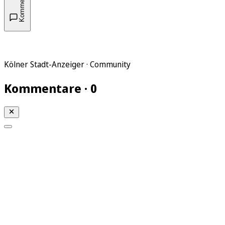
Kommentare
Kölner Stadt-Anzeiger · Community
Kommentare · 0
Mein KStA
Meine Artikel
Meine Region
Meine Newsletter
Mein KStA PLUS
Mein E-Paper