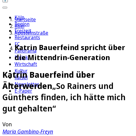
Köln
Startseite
Region
Köln
Freizeit
Apostelnstraße
Restaurants
FC
Katrin Bauerfeind spricht über
Panorama
die Mittendrin-Generation
Politik
Wirtschaft
Kultur
Katrin Bauerfeind über
Rätsel
Älterwerden
„So Rainers und
Newsletter
E-Paper
Günthers finden, ich hätte mich
gut gehalten“
Von
Maria Gambino-Freyn