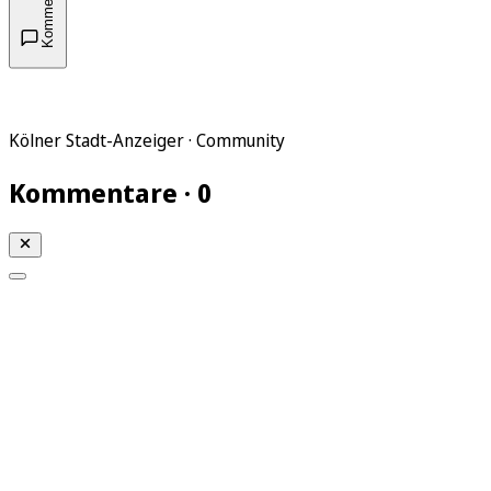
Kommentare
Kölner Stadt-Anzeiger · Community
Kommentare · 0
Mein KStA
Meine Artikel
Meine Region
Meine Newsletter
Mein KStA PLUS
Mein E-Paper