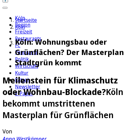
Köln
Startseite
Region
Köln
Freizeit
Restaurants
Köln: Wohnungsbau oder
FC
Grünflächen? Der Masterplan
Panorama
Politik
Stadtgrün kommt
Wirtschaft
Kultur
Meilenstein für Klimaschutz
Rätsel
Newsletter
oder Wohnbau-Blockade?
Köln
E-Paper
bekommt umstrittenen
Masterplan für Grünflächen
Von
Anna Westkämper