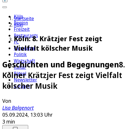
Köln
Startseite
Region
Köln
Freizeit
Restaurants
Köln: 8. Krätzjer Fest zeigt
FC
Vielfalt kölscher Musik
Panorama
Politik
Wirtschaft
Geschichten und Begegnungen
8.
Kultur
Kölner Krätzjer Fest zeigt Vielfalt
Rätsel
Newsletter
kölscher Musik
E-Paper
Von
Lisa Balgenort
05.09.2024, 13:03 Uhr
3 min