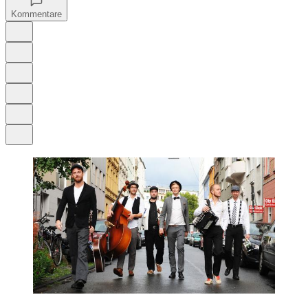
Kommentare
Auf Google bevorzugen
Anhören
Schrift
Merken
Drucken
Teilen