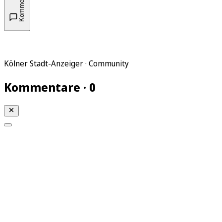
Kommentare
Kölner Stadt-Anzeiger · Community
Kommentare · 0
Mein KStA
Meine Artikel
Meine Region
Meine Newsletter
Mein KStA PLUS
Mein E-Paper