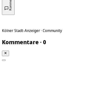
Kommentare
Kölner Stadt-Anzeiger · Community
Kommentare · 0
Mein KStA
Meine Artikel
Meine Region
Meine Newsletter
Mein KStA PLUS
Mein E-Paper