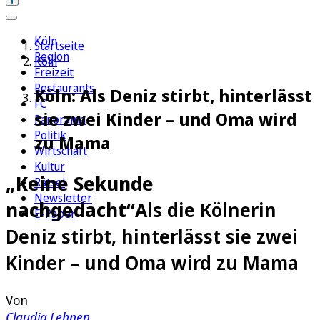
Köln
Startseite
Region
Köln
Freizeit
Restaurants
Köln: Als Deniz stirbt, hinterlässt
FC
sie zwei Kinder – und Oma wird
Panorama
Politik
zu Mama
Wirtschaft
Kultur
„Keine Sekunde
Rätsel
Newsletter
nachgedacht“
Als die Kölnerin
E-Paper
Deniz stirbt, hinterlässt sie zwei
Kinder – und Oma wird zu Mama
Von
Claudia Lehnen