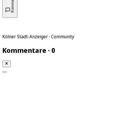
Kommentare
Kölner Stadt-Anzeiger · Community
Kommentare · 0
Mein KStA
Meine Artikel
Meine Region
Meine Newsletter
Mein KStA PLUS
Mein E-Paper