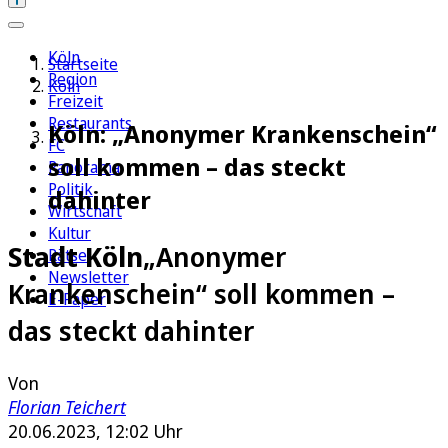
Köln
Startseite
Region
Köln
Freizeit
Restaurants
Köln: „Anonymer Krankenschein“
FC
soll kommen – das steckt
Panorama
Politik
dahinter
Wirtschaft
Kultur
Stadt Köln
„Anonymer
Rätsel
Newsletter
Krankenschein“ soll kommen –
E-Paper
das steckt dahinter
Von
Florian Teichert
20.06.2023, 12:02 Uhr