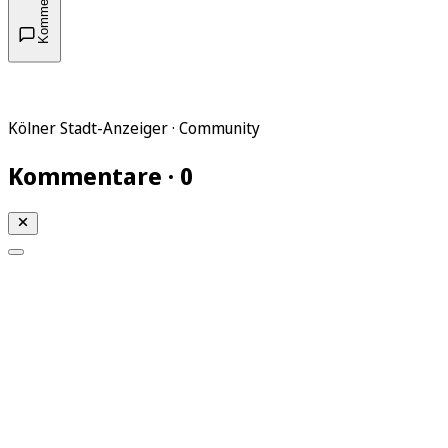
Kommentare
Kölner Stadt-Anzeiger · Community
Kommentare · 0
Mein KStA
Meine Artikel
Meine Region
Meine Newsletter
Mein KStA PLUS
Mein E-Paper