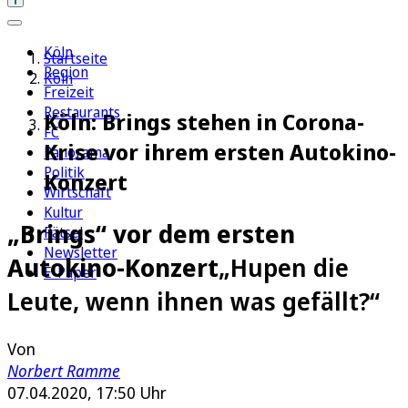
Köln
Startseite
Region
Köln
Freizeit
Restaurants
Köln: Brings stehen in Corona-
FC
Krise vor ihrem ersten Autokino-
Panorama
Politik
Konzert
Wirtschaft
Kultur
„Brings“ vor dem ersten
Rätsel
Newsletter
Autokino-Konzert
„Hupen die
E-Paper
Leute, wenn ihnen was gefällt?“
Von
Norbert Ramme
07.04.2020, 17:50 Uhr