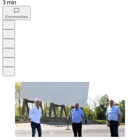
3 min
Kommentare
Auf Google bevorzugen
Anhören
Schrift
Merken
Drucken
Teilen