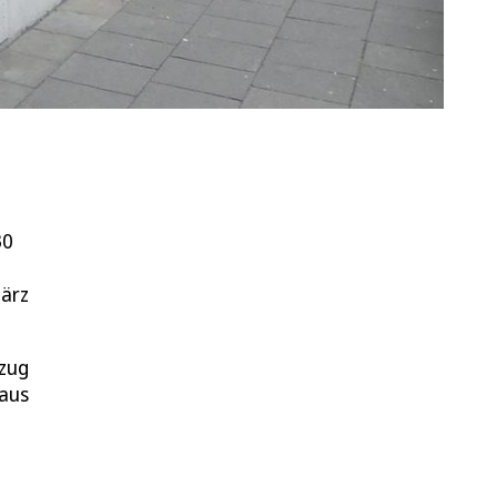
30
März
mzug
haus