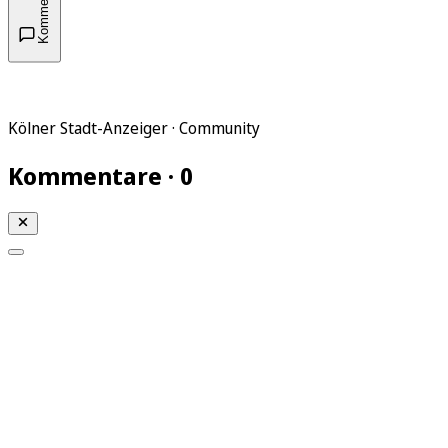
Kommentare
Kölner Stadt-Anzeiger · Community
Kommentare · 0
Mein KStA
Meine Artikel
Meine Region
Meine Newsletter
Mein KStA PLUS
Mein E-Paper