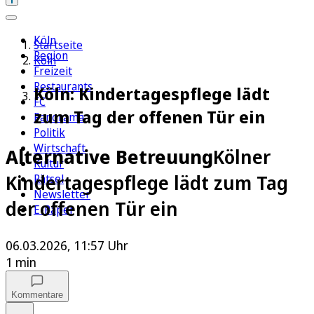
Köln
Startseite
Region
Köln
Freizeit
Restaurants
Köln: Kindertagespflege lädt
FC
zum Tag der offenen Tür ein
Panorama
Politik
Wirtschaft
Alternative Betreuung
Kölner
Kultur
Kindertagespflege lädt zum Tag
Rätsel
Newsletter
der offenen Tür ein
E-Paper
06.03.2026, 11:57 Uhr
1 min
Kommentare
Auf Google bevorzugen