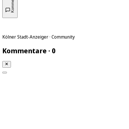
Kommentare
Kölner Stadt-Anzeiger · Community
Kommentare · 0
Mein KStA
Meine Artikel
Meine Region
Meine Newsletter
Mein KStA PLUS
Mein E-Paper