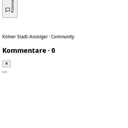
Kommentare
Kölner Stadt-Anzeiger · Community
Kommentare · 0
Mein KStA
Meine Artikel
Meine Region
Meine Newsletter
Mein KStA PLUS
Mein E-Paper