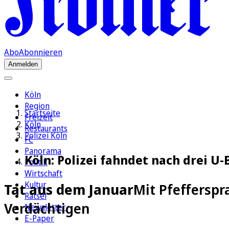
Abo
Abonnieren
Anmelden
Köln
Region
Startseite
Freizeit
Köln
Restaurants
Polizei Köln
FC
Panorama
Köln: Polizei fahndet nach drei U
Politik
Wirtschaft
Kultur
Tat aus dem Januar
Mit Pfefferspr
Rätsel
Verdächtigen
Newsletter
E-Paper