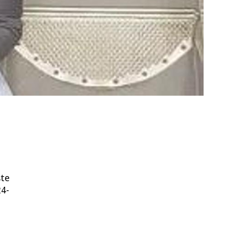
ste
24-