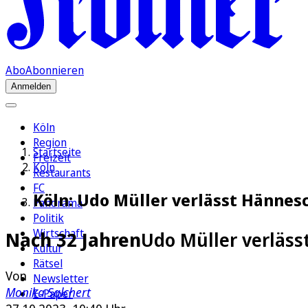
Abo
Abonnieren
Anmelden
Köln
Region
Startseite
Freizeit
Köln
Restaurants
FC
Köln: Udo Müller verlässt Hännes
Panorama
Politik
Wirtschaft
Nach 32 Jahren
Udo Müller verläs
Kultur
Rätsel
Von
Newsletter
Monika Salchert
E-Paper