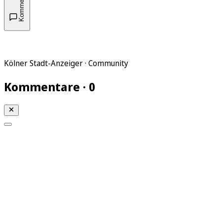
Kommentare
Kölner Stadt-Anzeiger · Community
Kommentare · 0
Mein KStA
Meine Artikel
Meine Region
Meine Newsletter
Mein KStA PLUS
Mein E-Paper