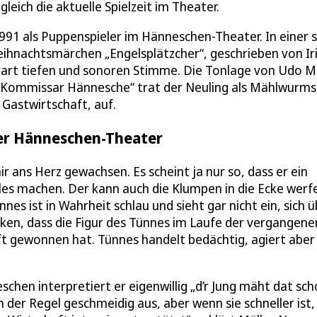
eich die aktuelle Spielzeit im Theater.
1 als Puppenspieler im Hänneschen-Theater. In einer s
eihnachtsmärchen „Engelsplätzcher“, geschrieben von Ir
erart tiefen und sonoren Stimme. Die Tonlage von Udo M
k „Kommissar Hännesche“ trat der Neuling als Mählwurms
 Gastwirtschaft, auf.
ner Hänneschen-Theater
ir ans Herz gewachsen. Es scheint ja nur so, dass er ein
lles machen. Der kann auch die Klumpen in die Ecke werf
nnes ist in Wahrheit schlau und sieht gar nicht ein, sich 
nken, dass die Figur des Tünnes im Laufe der vergangene
gewonnen hat. Tünnes handelt bedächtig, agiert aber 
chen interpretiert er eigenwillig „d’r Jung mäht dat sch
n der Regel geschmeidig aus, aber wenn sie schneller ist,