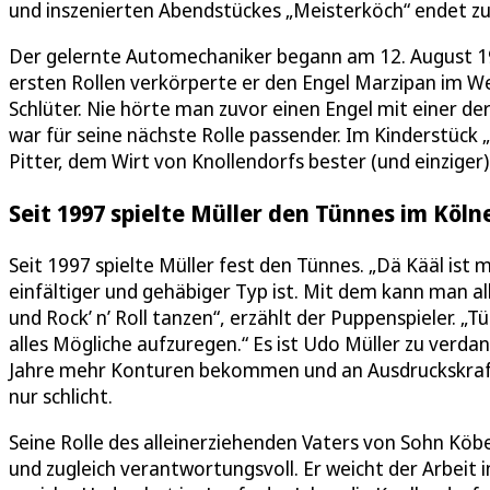
und inszenierten Abendstückes „Meisterköch“ endet zugl
Der gelernte Automechaniker begann am 12. August 199
ersten Rollen verkörperte er den Engel Marzipan im W
Schlüter. Nie hörte man zuvor einen Engel mit einer d
war für seine nächste Rolle passender. Im Kinderstüc
Pitter, dem Wirt von Knollendorfs bester (und einziger)
Seit 1997 spielte Müller den Tünnes im Köl
Seit 1997 spielte Müller fest den Tünnes. „Dä Kääl ist m
einfältiger und gehäbiger Typ ist. Mit dem kann man a
und Rock’ n’ Roll tanzen“, erzählt der Puppenspieler. „Tü
alles Mögliche aufzuregen.“ Es ist Udo Müller zu verda
Jahre mehr Konturen bekommen und an Ausdruckskraft 
nur schlicht.
Seine Rolle des alleinerziehenden Vaters von Sohn Köbes
und zugleich verantwortungsvoll. Er weicht der Arbeit i