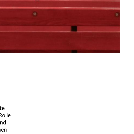
r
te
Rolle
und
nen