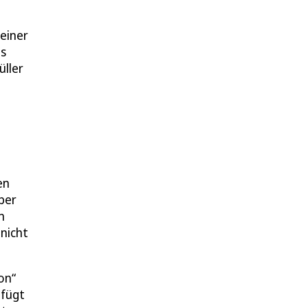
einer
is
üller
en
über
n
nicht
on“
 fügt