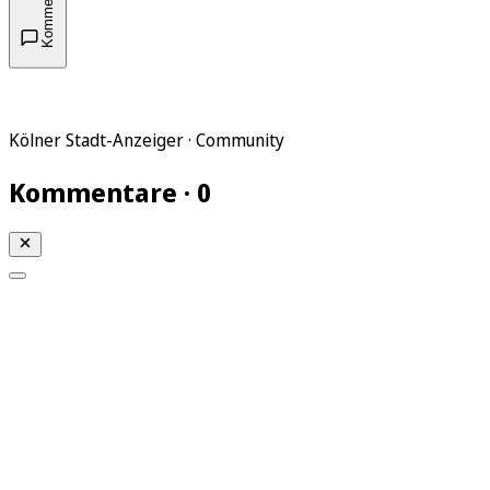
Kommentare
Kölner Stadt-Anzeiger · Community
Kommentare · 0
Mein KStA
Meine Artikel
Meine Region
Meine Newsletter
Mein KStA PLUS
Mein E-Paper