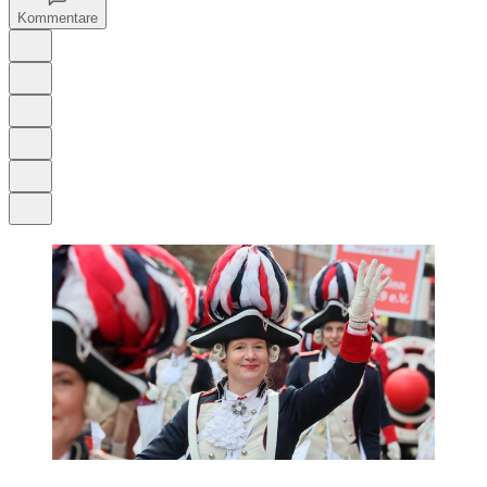
Kommentare
Auf Google bevorzugen
Anhören
Schrift
Merken
Drucken
Teilen