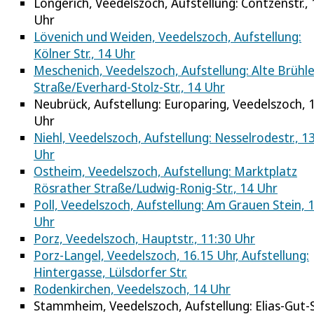
Longerich, Veedelszoch, Aufstellung: Contzenstr., 
Uhr
Lövenich und Weiden, Veedelszoch, Aufstellung:
Kölner Str., 14 Uhr
Meschenich, Veedelszoch, Aufstellung: Alte Brühle
Straße/Everhard-Stolz-Str., 14 Uhr
Neubrück, Aufstellung: Europaring, Veedelszoch, 
Uhr
Niehl, Veedelszoch, Aufstellung: Nesselrodestr., 1
Uhr
Ostheim, Veedelszoch, Aufstellung: Marktplatz
Rösrather Straße/Ludwig-Ronig-Str., 14 Uhr
Poll, Veedelszoch, Aufstellung: Am Grauen Stein, 
Uhr
Porz, Veedelszoch, Hauptstr., 11:30 Uhr
Porz-Langel, Veedelszoch, 16.15 Uhr, Aufstellung:
Hintergasse, Lülsdorfer Str.
Rodenkirchen, Veedelszoch, 14 Uhr
Stammheim, Veedelszoch, Aufstellung: Elias-Gut-St