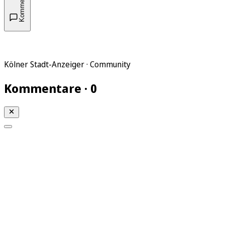
Kommentare
Kölner Stadt-Anzeiger · Community
Kommentare · 0
Mein KStA
Meine Artikel
Meine Region
Meine Newsletter
Mein KStA PLUS
Mein E-Paper