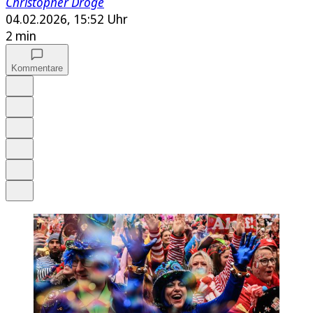
Christopher Dröge
04.02.2026, 15:52 Uhr
2 min
Kommentare
Auf Google bevorzugen
Anhören
Schrift
Merken
Drucken
Teilen