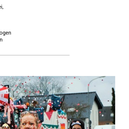
i,
zogen
in