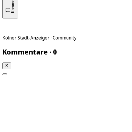
Kommentare
Kölner Stadt-Anzeiger · Community
Kommentare · 0
Mein KStA
Meine Artikel
Meine Region
Meine Newsletter
Mein KStA PLUS
Mein E-Paper