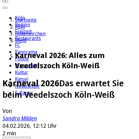
Köln
Startseite
Region
Köln
Freizeit
Rodenkirchen
Restaurants
Weiß
FC
Panorama
Karneval 2026: Alles zum
Politik
Veedelszoch Köln-Weiß
Wirtschaft
Kultur
Rätsel
Karneval 2026
Das erwartet Sie
Newsletter
beim Veedelszoch Köln-Weiß
E-Paper
Von
Sandra Milden
04.02.2026, 12:12 Uhr
2 min