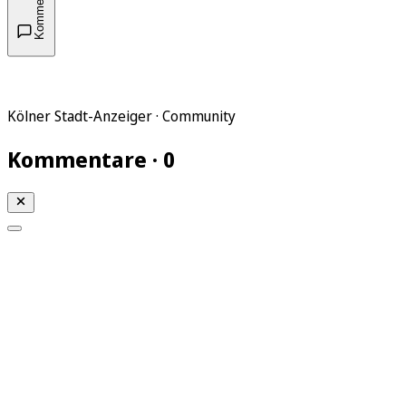
Kommentare
Kölner Stadt-Anzeiger · Community
Kommentare · 0
Mein KStA
Meine Artikel
Meine Region
Meine Newsletter
Mein KStA PLUS
Mein E-Paper