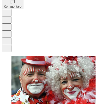
Kommentare
Auf Google bevorzugen
Anhören
Schrift
Merken
Drucken
Teilen