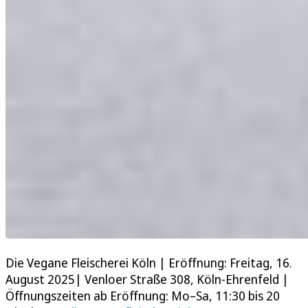
Die Vegane Fleischerei Köln |
Eröffnung: Freitag, 16.
August 2025| Venloer Straße 308, Köln-Ehrenfeld |
Öffnungszeiten ab Eröffnung: Mo–Sa, 11:30 bis 20