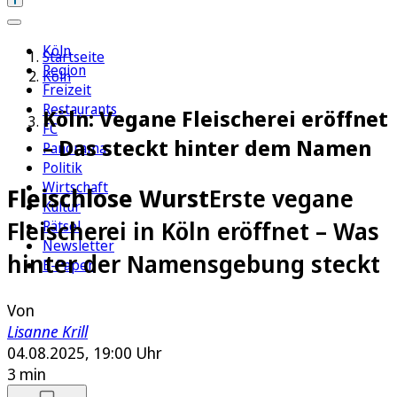
Köln
Startseite
Region
Köln
Freizeit
Restaurants
Köln: Vegane Fleischerei eröffnet
FC
– Das steckt hinter dem Namen
Panorama
Politik
Wirtschaft
Fleischlose Wurst
Erste vegane
Kultur
Fleischerei in Köln eröffnet – Was
Rätsel
Newsletter
hinter der Namensgebung steckt
E-Paper
Von
Lisanne Krill
04.08.2025, 19:00 Uhr
3 min