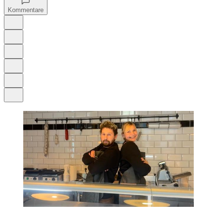
Kommentare
Auf Google bevorzugen
Anhören
Schrift
Merken
Drucken
Teilen