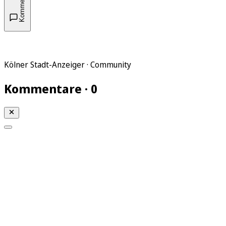
Kommentare
Kölner Stadt-Anzeiger · Community
Kommentare · 0
Mein KStA
Meine Artikel
Meine Region
Meine Newsletter
Mein KStA PLUS
Mein E-Paper