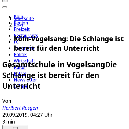
Köln
Startseite
Region
Köln
Freizeit
Restaurants
Köln-Vogelsang: Die Schlange ist
FC
bereit für den Unterricht
Panorama
Politik
Wirtschaft
Gesamtschule in Vogelsang
Die
Kultur
Schlange ist bereit für den
Rätsel
Newsletter
Unterricht
E-Paper
Von
Heribert Rösgen
29.09.2019, 04:27 Uhr
3 min