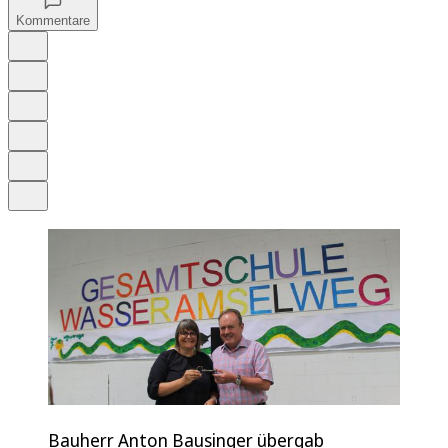
Kommentare
Auf Google bevorzugen
Anhören
Schrift
Merken
Drucken
Teilen
Bauherr Anton Bausinger übergab