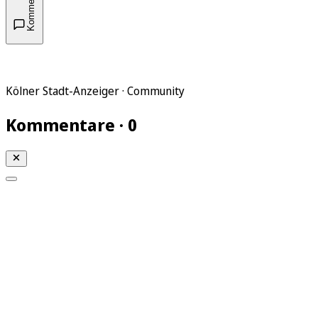
Kommentare
Kölner Stadt-Anzeiger · Community
Kommentare · 0
Mein KStA
Meine Artikel
Meine Region
Meine Newsletter
Mein KStA PLUS
Mein E-Paper