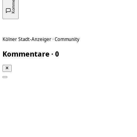
Kommentare
Kölner Stadt-Anzeiger · Community
Kommentare · 0
Mein KStA
Meine Artikel
Meine Region
Meine Newsletter
Mein KStA PLUS
Mein E-Paper