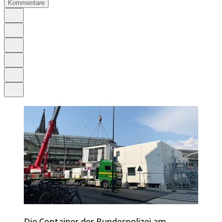
Kommentare
Auf Google bevorzugen
Anhören
Schrift
Merken
Drucken
Teilen
Die Container der Bundespolizei am