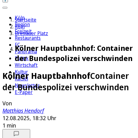
Köln
Startseite
Region
Köln
Freizeit
Breslauer Platz
Restaurants
FC
Kölner Hauptbahnhof: Container
Panorama
der Bundespolizei verschwinden
Politik
Wirtschaft
Kultur
Kölner Hauptbahnhof
Container
Rätsel
der Bundespolizei verschwinden
Newsletter
E-Paper
Von
Matthias Hendorf
12.08.2025, 18:32 Uhr
1 min