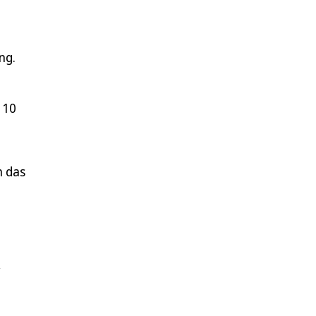
ng.
 10
h das
,