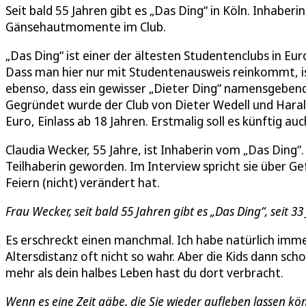
Seit bald 55 Jahren gibt es „Das Ding“ in Köln. Inhabe
Gänsehautmomente im Club.
„Das Ding“ ist einer der ältesten Studentenclubs in Eu
Dass man hier nur mit Studentenausweis reinkommt, is
ebenso, dass ein gewisser „Dieter Ding“ namensgebende
Gegründet wurde der Club von Dieter Wedell und Harald
Euro, Einlass ab 18 Jahren. Erstmalig soll es künftig au
Claudia Wecker, 55 Jahre, ist Inhaberin vom „Das Ding“.
Teilhaberin geworden. Im Interview spricht sie über Ge
Feiern (nicht) verändert hat.
Frau Wecker, seit bald 55 Jahren gibt es „Das Ding“, seit 33
Es erschreckt einen manchmal. Ich habe natürlich imm
Altersdistanz oft nicht so wahr. Aber die Kids dann sc
mehr als dein halbes Leben hast du dort verbracht.
Wenn es eine Zeit gäbe, die Sie wieder aufleben lassen k