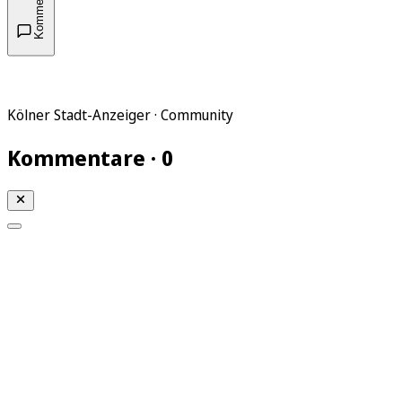
Kommentare
Kölner Stadt-Anzeiger · Community
Kommentare · 0
Mein KStA
Meine Artikel
Meine Region
Meine Newsletter
Mein KStA PLUS
Mein E-Paper