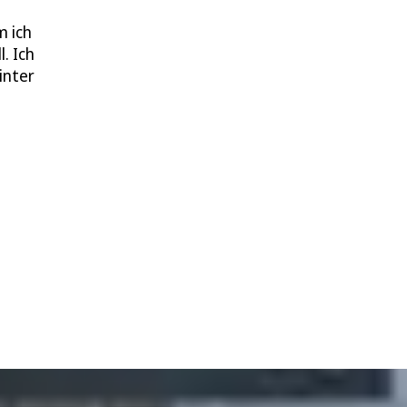
m ich
. Ich
inter