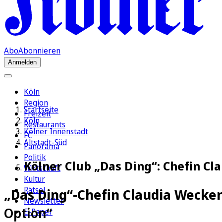
Abo
Abonnieren
Anmelden
Köln
Region
Startseite
Freizeit
Köln
Restaurants
Kölner Innenstadt
FC
Altstadt-Süd
Panorama
Politik
Kölner Club „Das Ding“: Chefin Cl
Wirtschaft
Kultur
Rätsel
„Das Ding“-Chefin Claudia Wecker
Newsletter
Option“
E-Paper