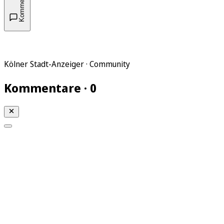
Kommentare
Kölner Stadt-Anzeiger · Community
Kommentare · 0
Mein KStA
Meine Artikel
Meine Region
Meine Newsletter
Mein KStA PLUS
Mein E-Paper