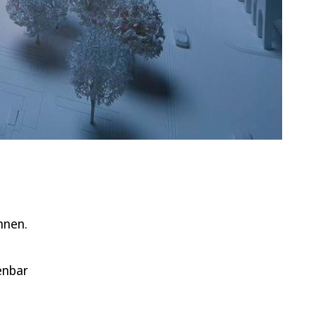
hnen.
enbar