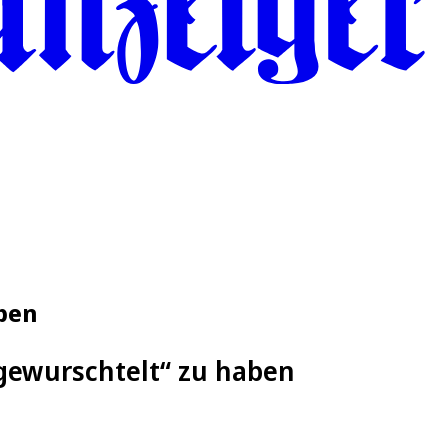
aben
rgewurschtelt“ zu haben