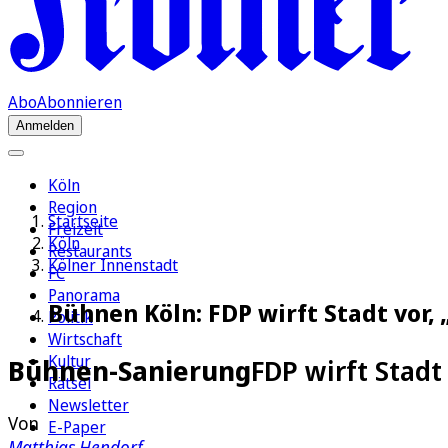
Abo
Abonnieren
Anmelden
Köln
Region
Startseite
Freizeit
Köln
Restaurants
Kölner Innenstadt
FC
Panorama
Bühnen Köln: FDP wirft Stadt vor
Politik
Wirtschaft
Kultur
Bühnen-Sanierung
FDP wirft Stadt
Rätsel
Newsletter
Von
E-Paper
Matthias Hendorf