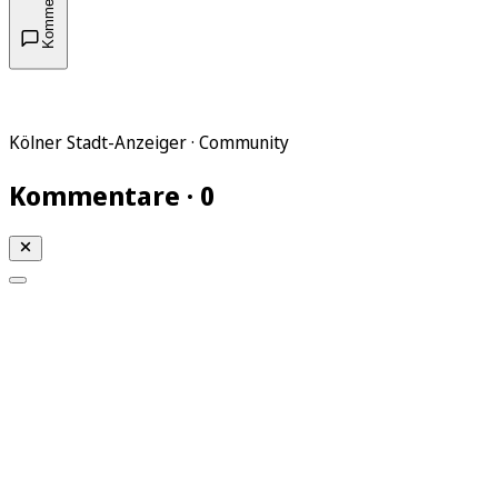
Kommentare
Kölner Stadt-Anzeiger · Community
Kommentare · 0
Mein KStA
Meine Artikel
Meine Region
Meine Newsletter
Mein KStA PLUS
Mein E-Paper