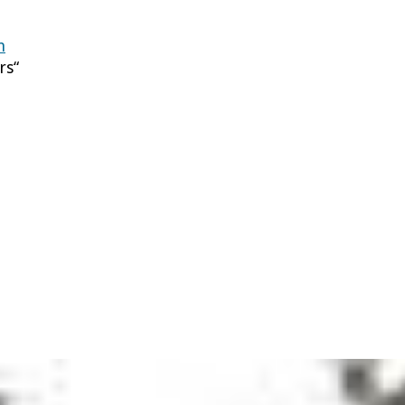
n
rs“