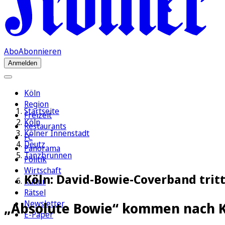
Abo
Abonnieren
Anmelden
Köln
Region
Startseite
Freizeit
Köln
Restaurants
Kölner Innenstadt
FC
Deutz
Panorama
Tanzbrunnen
Politik
Wirtschaft
Köln: David-Bowie-Coverband trit
Kultur
Rätsel
Newsletter
„Absolute Bowie“ kommen nach 
E-Paper