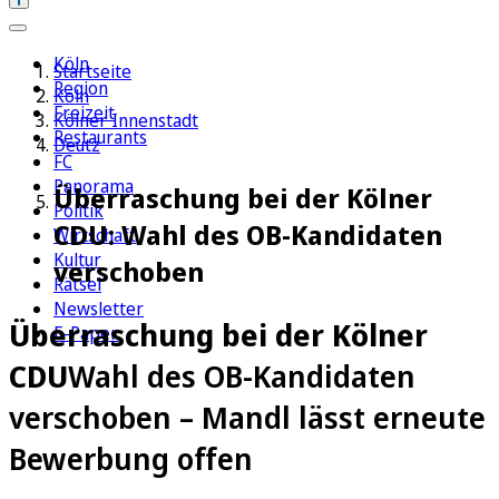
Köln
Startseite
Region
Köln
Freizeit
Kölner Innenstadt
Restaurants
Deutz
FC
Panorama
Überraschung bei der Kölner
Politik
CDU: Wahl des OB-Kandidaten
Wirtschaft
Kultur
verschoben
Rätsel
Newsletter
Überraschung bei der Kölner
E-Paper
CDU
Wahl des OB-Kandidaten
verschoben – Mandl lässt erneute
Bewerbung offen