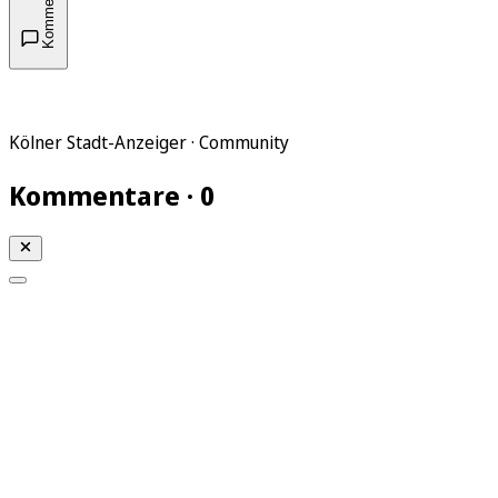
Kommentare
Kölner Stadt-Anzeiger · Community
Kommentare · 0
Mein KStA
Meine Artikel
Meine Region
Meine Newsletter
Mein KStA PLUS
Mein E-Paper