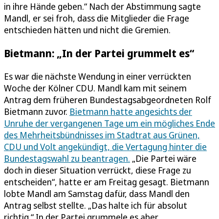
in ihre Hände geben.“ Nach der Abstimmung sagte
Mandl, er sei froh, dass die Mitglieder die Frage
entschieden hätten und nicht die Gremien.
Bietmann: „In der Partei grummelt es“
Es war die nächste Wendung in einer verrückten
Woche der Kölner CDU. Mandl kam mit seinem
Antrag dem früheren Bundestagsabgeordneten Rolf
Bietmann zuvor.
Bietmann hatte angesichts der
Unruhe der vergangenen Tage um ein mögliches Ende
des Mehrheitsbündnisses im Stadtrat aus Grünen,
CDU und Volt angekündigt, die Vertagung hinter die
Bundestagswahl zu beantragen.
„Die Partei wäre
doch in dieser Situation verrückt, diese Frage zu
entscheiden“, hatte er am Freitag gesagt. Bietmann
lobte Mandl am Samstag dafür, dass Mandl den
Antrag selbst stellte. „Das halte ich für absolut
richtig.“ In der Partei grummele es aber.