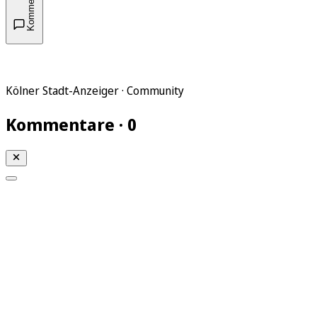
Kommentare
Kölner Stadt-Anzeiger · Community
Kommentare · 0
Mein KStA
Meine Artikel
Meine Region
Meine Newsletter
Mein KStA PLUS
Mein E-Paper