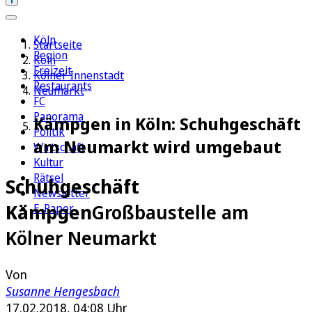
Köln
Startseite
Region
Köln
Freizeit
Kölner Innenstadt
Restaurants
Neumarkt
FC
Panorama
Kämpgen in Köln: Schuhgeschäft
Politik
am Neumarkt wird umgebaut
Wirtschaft
Kultur
Rätsel
Schuhgeschäft
Newsletter
Kämpgen
Großbaustelle am
E-Paper
Kölner Neumarkt
Von
Susanne Hengesbach
17.02.2018, 04:08 Uhr