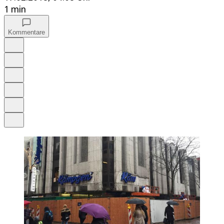
1 min
Kommentare
Auf Google bevorzugen
Anhören
Schrift
Merken
Drucken
Teilen