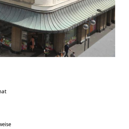
hat
weise