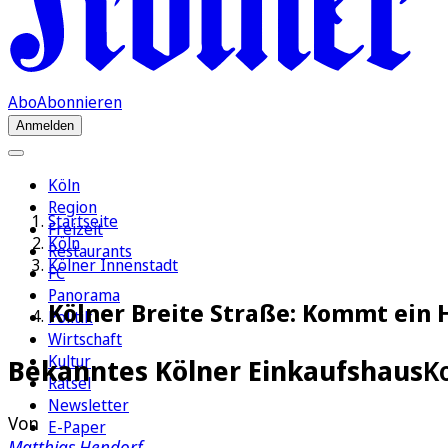
Abo
Abonnieren
Anmelden
Köln
Region
Startseite
Freizeit
Köln
Restaurants
Kölner Innenstadt
FC
Panorama
Kölner Breite Straße: Kommt ein Ho
Politik
Wirtschaft
Kultur
Bekanntes Kölner Einkaufshaus
Ko
Rätsel
Newsletter
Von
E-Paper
Matthias Hendorf