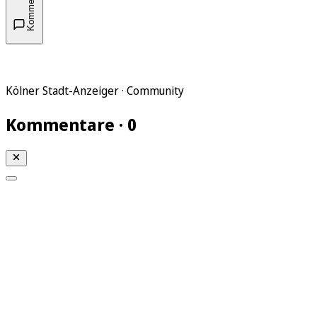
Kommentare
Kölner Stadt-Anzeiger · Community
Kommentare · 0
Mein KStA
Meine Artikel
Meine Region
Meine Newsletter
Mein KStA PLUS
Mein E-Paper