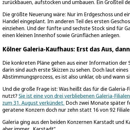
zurückbauen, aufstocken und umbauen. Ein Großteil de
Die größte Neuerung wäre: Nur im Erdgeschoss und ein
Handel eingeplant. Im anderen Teil des ersten Geschosse
einziehen. Und der fünfte und sechste Stock sind für G
einen kleinen Innenhof sowie Grünflächen anlegen.
Kölner Galeria-Kaufhaus: Erst das Aus, dan
Die konkreten Pläne gehen aus einer Information der 
darin sind auch erste Skizzen zu sehen. Doch laut eine
Abstimmungsprozess, es ist also unklar, ob und wann 
Und die große Frage ist: Was heißt das für die Galeria-F
nutzt?
Sie ist eine von drei verbliebenen Galeria-Filial
zum 31. August verkündet.
Doch zwei Monate später folg
geratene Konzern doch nur zehn statt 16 von 92 Filiale
Galeria ging aus den beiden Konzernen Karstadt und K
aber immer „Karstadt“.