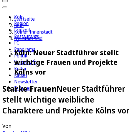
Köln
Startseite
Region
Köln
Freizeit
Kölner Innenstadt
Restaurants
Neustadt-Süd
FC
Panorama
Köln: Neuer Stadtführer stellt
Politik
wichtige Frauen und Projekte
Wirtschaft
Kultur
Kölns vor
Rätsel
Newsletter
Starke Frauen
Neuer Stadtführer
E-Paper
stellt wichtige weibliche
Charaktere und Projekte Kölns vor
Von