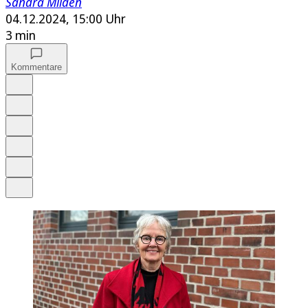
Sandra Milden
04.12.2024, 15:00 Uhr
3 min
Kommentare
Auf Google bevorzugen
Anhören
Schrift
Merken
Drucken
Teilen