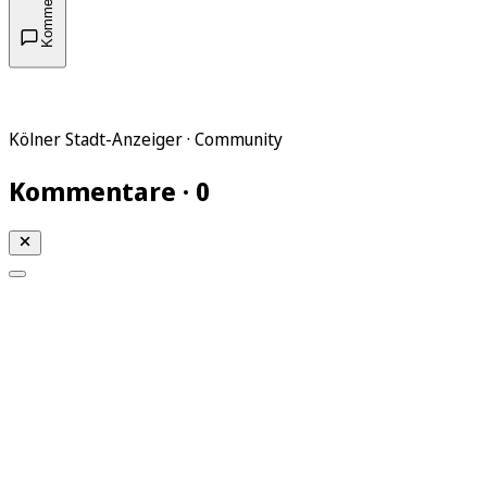
Kommentare
Kölner Stadt-Anzeiger · Community
Kommentare · 0
Mein KStA
Meine Artikel
Meine Region
Meine Newsletter
Mein KStA PLUS
Mein E-Paper