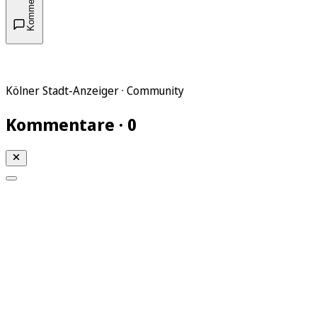
Kommentare
Kölner Stadt-Anzeiger · Community
Kommentare · 0
Mein KStA
Meine Artikel
Meine Region
Meine Newsletter
Mein KStA PLUS
Mein E-Paper