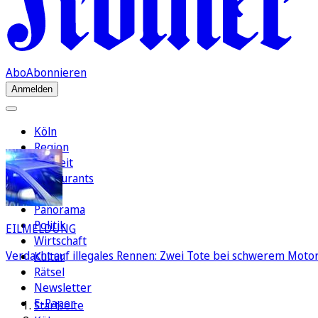
Abo
Abonnieren
Anmelden
Köln
Region
Freizeit
Restaurants
FC
Panorama
Politik
EILMELDUNG
Wirtschaft
Verdacht auf illegales Rennen: Zwei Tote bei schwerem Motorr
Kultur
Rätsel
Newsletter
E-Paper
Startseite