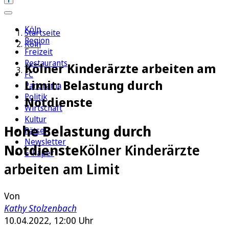
Köln
Startseite
Region
Köln
Freizeit
Restaurants
Kölner Kinderärzte arbeiten am
FC
Limit: Belastung durch
Panorama
Politik
Notdienste
Wirtschaft
Kultur
Hohe Belastung durch
Rätsel
Newsletter
Notdienste
Kölner Kinderärzte
E-Paper
arbeiten am Limit
Von
Kathy Stolzenbach
10.04.2022, 12:00 Uhr