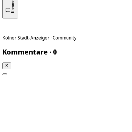
Kommentare
Kölner Stadt-Anzeiger · Community
Kommentare · 0
Mein KStA
Meine Artikel
Meine Region
Meine Newsletter
Mein KStA PLUS
Mein E-Paper