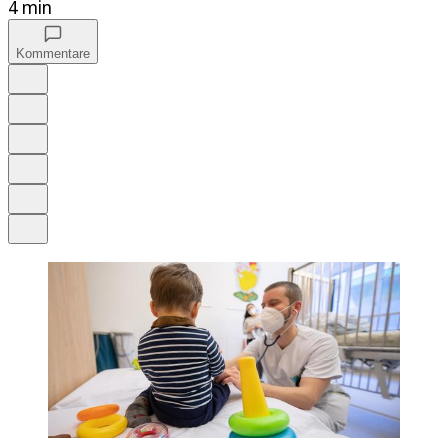
4 min
Kommentare
Auf Google bevorzugen
Anhören
Schrift
Merken
Drucken
Teilen