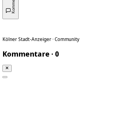
Kommentare
Kölner Stadt-Anzeiger · Community
Kommentare · 0
Mein KStA
Meine Artikel
Meine Region
Meine Newsletter
Mein KStA PLUS
Mein E-Paper