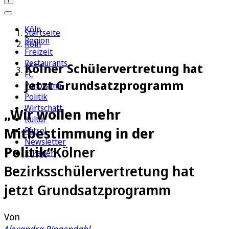
Köln
Startseite
Region
Köln
Freizeit
Restaurants
Kölner Schülervertretung hat
FC
jetzt Grundsatzprogramm
Panorama
Politik
Wirtschaft
„Wir wollen mehr
Kultur
Mitbestimmung in der
Rätsel
Newsletter
Politik“
Kölner
E-Paper
Bezirksschülervertretung hat
jetzt Grundsatzprogramm
Von